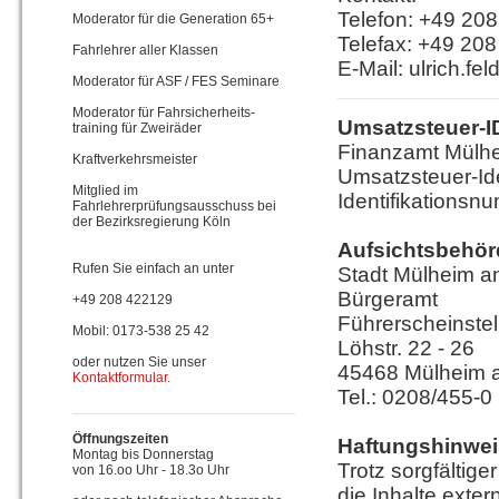
Telefon: +49 20
Moderator für die Generation 65+
Telefax: +49 20
Fahrlehrer aller Klassen
E-Mail: ulrich.f
Moderator für ASF / FES Seminare
Moderator für Fahrsicherheits-
Umsatzsteuer-I
training für Zweiräder
Finanzamt Mülhe
Kraftverkehrsmeister
Umsatzsteuer-Id
Mitglied im
Identifikations
Fahrlehrerprüfungsausschuss bei
der Bezirksregierung Köln
Aufsichtsbehör
Rufen Sie einfach an unter
Stadt Mülheim a
Bürgeramt
+49 208 422129
Führerscheinstel
Mobil: 0173-538 25 42
Löhstr. 22 - 26
oder nutzen Sie unser
45468 Mülheim a
Kontaktformular
.
Tel.: 0208/455-0
Öffnungszeiten
Haftungshinwei
Montag bis Donnerstag
Trotz sorgfältige
von 16.oo Uhr - 18.3o Uhr
die Inhalte exter