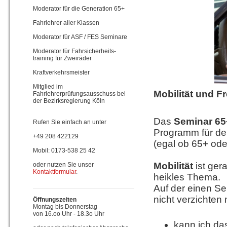
Moderator für die Generation 65+
Fahrlehrer aller Klassen
Moderator für ASF / FES Seminare
Moderator für Fahrsicherheits-
training für Zweiräder
Kraftverkehrsmeister
Mitglied im
Mobilität und F
Fahrlehrerprüfungsausschuss bei
der Bezirksregierung Köln
Das
Seminar 65
Rufen Sie einfach an unter
Programm für de
+49 208 422129
(egal ob 65+ ode
Mobil: 0173-538 25 42
Mobilität
ist ger
oder nutzen Sie unser
Kontaktformular
.
heikles Thema.
Auf der einen Sei
nicht verzichten
Öffnungszeiten
Montag bis Donnerstag
von 16.oo Uhr - 18.3o Uhr
kann ich da