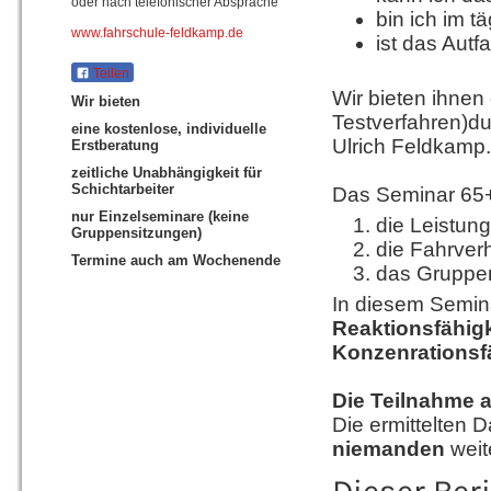
oder nach telefonischer Absprache
bin ich im t
www.fahrschule-feldkamp.de
ist das Aut
Teilen
Wir bieten ihnen
Wir bieten
Testverfahren)d
eine kostenlose, individuelle
Ulrich Feldkamp.
Erstberatung
zeitliche Unabhängigkeit für
Schichtarbeiter
Das Seminar 65+ u
nur Einzelseminare (keine
die Leistung
Gruppensitzungen)
die Fahrver
Termine auch am Wochenende
das Gruppe
In diesem Semina
Reaktionsfähigk
Konzenrationsf
Die Teilnahme a
Die ermittelten 
niemanden
weit